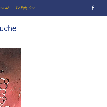
unauté
Le Fifty-One
Le Club
Devenir membre
Contact
ouche